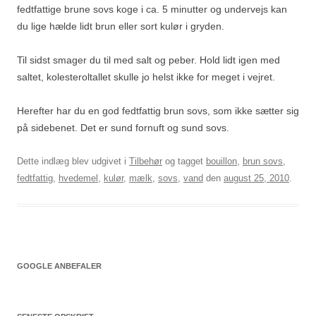
fedtfattige brune sovs koge i ca. 5 minutter og undervejs kan
du lige hælde lidt brun eller sort kulør i gryden.
Til sidst smager du til med salt og peber. Hold lidt igen med
saltet, kolesteroltallet skulle jo helst ikke for meget i vejret.
Herefter har du en god fedtfattig brun sovs, som ikke sætter sig
på sidebenet. Det er sund fornuft og sund sovs.
Dette indlæg blev udgivet i
Tilbehør
og tagget
bouillon
,
brun sovs
,
fedtfattig
,
hvedemel
,
kulør
,
mælk
,
sovs
,
vand
den
august 25, 2010
.
GOOGLE ANBEFALER