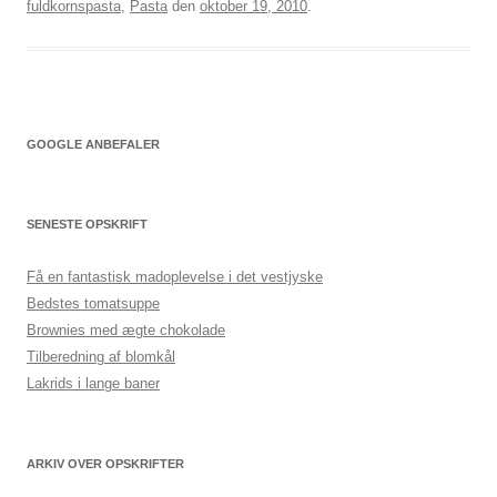
fuldkornspasta
,
Pasta
den
oktober 19, 2010
.
GOOGLE ANBEFALER
SENESTE OPSKRIFT
Få en fantastisk madoplevelse i det vestjyske
Bedstes tomatsuppe
Brownies med ægte chokolade
Tilberedning af blomkål
Lakrids i lange baner
ARKIV OVER OPSKRIFTER