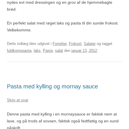
nydes evt med dressingen og en grov af de hjemmebagte
brød.
En perfekt salat med røget laks og pasta til din sunde frokost.
Velbekomme.
Dette indlæg blev udgivet i
Forretter
,
Frokost
,
Salater
og tagget
fuldkornspasta
,
laks
,
Pasta
,
salat
den
januar 13, 2012
.
Pasta med kylling og mornay sauce
Skriv et svar
Denne pasta med kylling i en mornaysauce er faktisk nem at
lave, og på trods af sovsen, faktisk også fedtfattig og en sund
påskrift.