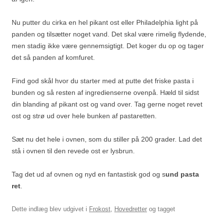
Nu putter du cirka en hel pikant ost eller Philadelphia light på
panden og tilsætter noget vand. Det skal være rimelig flydende,
men stadig ikke være gennemsigtigt. Det koger du op og tager
det så panden af komfuret.
Find god skål hvor du starter med at putte det friske pasta i
bunden og så resten af ingredienserne ovenpå. Hæld til sidst
din blanding af pikant ost og vand over. Tag gerne noget revet
ost og strø ud over hele bunken af pastaretten.
Sæt nu det hele i ovnen, som du stiller på 200 grader. Lad det
stå i ovnen til den revede ost er lysbrun.
Tag det ud af ovnen og nyd en fantastisk god og s
und pasta
ret
.
Dette indlæg blev udgivet i
Frokost
,
Hovedretter
og tagget