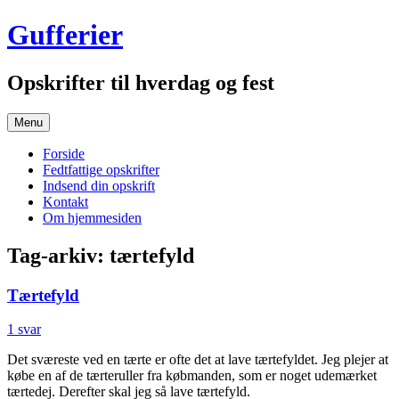
Hop
Gufferier
til
indhold
Opskrifter til hverdag og fest
Menu
Forside
Fedtfattige opskrifter
Indsend din opskrift
Kontakt
Om hjemmesiden
Tag-arkiv:
tærtefyld
Tærtefyld
1 svar
Det sværeste ved en tærte er ofte det at lave tærtefyldet. Jeg plejer at
købe en af de tærteruller fra købmanden, som er noget udemærket
tærtedej. Derefter skal jeg så lave tærtefyld.