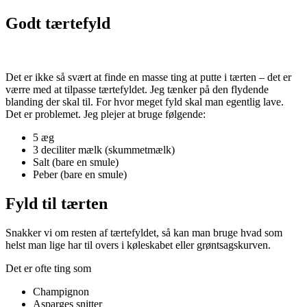
Godt tærtefyld
Det er ikke så svært at finde en masse ting at putte i tærten – det er
værre med at tilpasse tærtefyldet. Jeg tænker på den flydende
blanding der skal til. For hvor meget fyld skal man egentlig lave.
Det er problemet. Jeg plejer at bruge følgende:
5 æg
3 deciliter mælk (skummetmælk)
Salt (bare en smule)
Peber (bare en smule)
Fyld til tærten
Snakker vi om resten af tærtefyldet, så kan man bruge hvad som
helst man lige har til overs i køleskabet eller grøntsagskurven.
Det er ofte ting som
Champignon
Asparges snitter