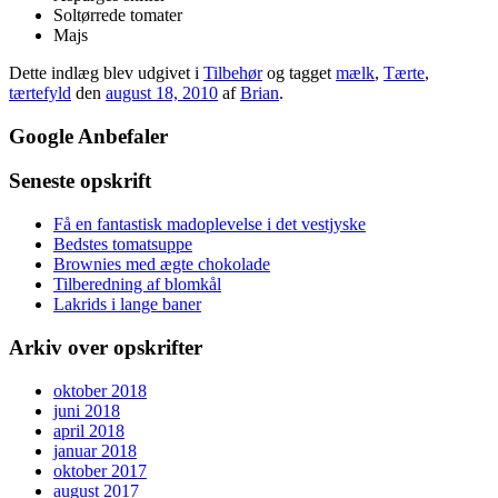
Soltørrede tomater
Majs
Dette indlæg blev udgivet i
Tilbehør
og tagget
mælk
,
Tærte
,
tærtefyld
den
august 18, 2010
af
Brian
.
Google Anbefaler
Seneste opskrift
Få en fantastisk madoplevelse i det vestjyske
Bedstes tomatsuppe
Brownies med ægte chokolade
Tilberedning af blomkål
Lakrids i lange baner
Arkiv over opskrifter
oktober 2018
juni 2018
april 2018
januar 2018
oktober 2017
august 2017