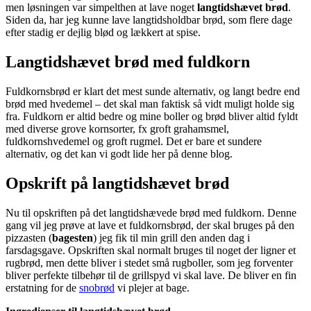
men løsningen var simpelthen at lave noget
langtidshævet brød
.
Siden da, har jeg kunne lave langtidsholdbar brød, som flere dage
efter stadig er dejlig blød og lækkert at spise.
Langtidshævet brød med fuldkorn
Fuldkornsbrød er klart det mest sunde alternativ, og langt bedre end
brød med hvedemel – det skal man faktisk så vidt muligt holde sig
fra. Fuldkorn er altid bedre og mine boller og brød bliver altid fyldt
med diverse grove kornsorter, fx groft grahamsmel,
fuldkornshvedemel og groft rugmel. Det er bare et sundere
alternativ, og det kan vi godt lide her på denne blog.
Opskrift på langtidshævet brød
Nu til opskriften på det langtidshævede brød med fuldkorn. Denne
gang vil jeg prøve at lave et fuldkornsbrød, der skal bruges på den
pizzasten (
bagesten
) jeg fik til min grill den anden dag i
farsdagsgave. Opskriften skal normalt bruges til noget der ligner et
rugbrød, men dette bliver i stedet små rugboller, som jeg forventer
bliver perfekte tilbehør til de grillspyd vi skal lave. De bliver en fin
erstatning for de
snobrød
vi plejer at bage.