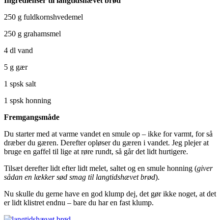
Ingredienser til langtidshævet brød
250 g fuldkornshvedemel
250 g grahamsmel
4 dl vand
5 g gær
1 spsk salt
1 spsk honning
Fremgangsmåde
Du starter med at varme vandet en smule op – ikke for varmt, for så
dræber du gæren. Derefter opløser du gæren i vandet. Jeg plejer at
bruge en gaffel til lige at røre rundt, så går det lidt hurtigere.
Tilsæt derefter lidt efter lidt melet, saltet og en smule honning (
giver
sådan en lækker sød smag til langtidshævet brød
).
Nu skulle du gerne have en god klump dej, det gør ikke noget, at det
er lidt klistret endnu – bare du har en fast klump.