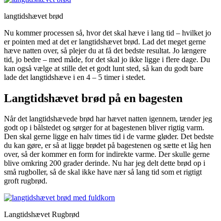
langtidshævet brød
Nu kommer processen så, hvor det skal hæve i lang tid – hvilket jo
er pointen med at det er langtidshævet brød. Lad det meget gerne
hæve natten over, så plejer du at få det bedste resultat. Jo længere
tid, jo bedre – med måde, for det skal jo ikke ligge i flere dage. Du
kan også vælge at stille det et godt lunt sted, så kan du godt bare
lade det langtidshæve i en 4 – 5 timer i stedet.
Langtidshævet brød på en bagesten
Når det langtidshævede brød har hævet natten igennem, tænder jeg
godt op i bålstedet og sørger for at bagestenen bliver rigtig varm.
Den skal gerne ligge en halv times tid i de varme gløder. Det bedste
du kan gøre, er så at ligge brødet på bagestenen og sætte et låg hen
over, så der kommer en form for indirekte varme. Der skulle gerne
blive omkring 200 grader derinde. Nu har jeg delt dette brød op i
små rugboller, så de skal ikke have nær så lang tid som et rigtigt
groft rugbrød.
Langtidshævet Rugbrød