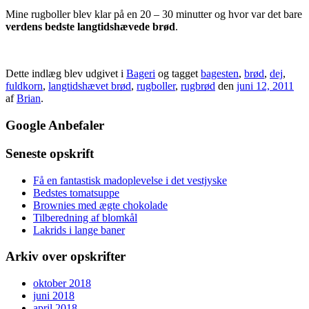
Mine rugboller blev klar på en 20 – 30 minutter og hvor var det bare
verdens bedste langtidshævede brød
.
Dette indlæg blev udgivet i
Bageri
og tagget
bagesten
,
brød
,
dej
,
fuldkorn
,
langtidshævet brød
,
rugboller
,
rugbrød
den
juni 12, 2011
af
Brian
.
Google Anbefaler
Seneste opskrift
Få en fantastisk madoplevelse i det vestjyske
Bedstes tomatsuppe
Brownies med ægte chokolade
Tilberedning af blomkål
Lakrids i lange baner
Arkiv over opskrifter
oktober 2018
juni 2018
april 2018