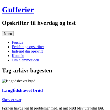
Hop
Gufferier
til
indhold
Opskrifter til hverdag og fest
Menu
Forside
Fedtfattige opskrifter
Indsend din opskrift
Kontakt
Om hjemmesiden
Tag-arkiv:
bagesten
Langtidshævet brød
Skriv et svar
Førhen havde jeg tit problemer med, at mit brød blev ufattelig tørt,