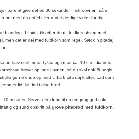
lejer bare at give det en 30 sekunder i mikroovnen, så er
rundt med en gaffel eller andet der lige virker for dig.
 blanding. Til sidst tilsætter du dit fuldkornshvedemel.
ej
, men det er dej med fuldkorn som regel. Sæt din pitadej
lar.
irka en halv centimeter tykke og i med ca. 10 cm i diameter
dkornsbrød hæver op inde i ovnen, så du skal nok få nogle
 skulle gerne ende op med cirka 8 pita dej klatter. Lad dem
ommer lidt luft ind i dine brød.
– 10 minutter. Server dem lune til en omgang god salat
tfattig og sund opskrift på
grove pitabrød med fuldkorn
.