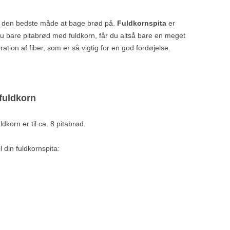
art den bedste måde at bage brød på.
Fuldkornspita
er
du bare pitabrød med fuldkorn, får du altså bare en meget
tion af fiber, som er så vigtig for en god fordøjelse.
 fuldkorn
korn er til ca. 8 pitabrød.
l din fuldkornspita: