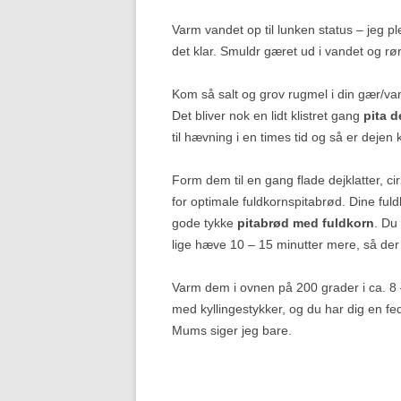
Varm vandet op til lunken status – jeg p
det klar. Smuldr gæret ud i vandet og rør 
Kom så salt og grov rugmel i din gær/vand
Det bliver nok en lidt klistret gang
pita d
til hævning i en times tid og så er dejen k
Form dem til en gang flade dejklatter, c
for optimale fuldkornspitabrød. Dine ful
gode tykke
pitabrød med fuldkorn
. Du
lige hæve 10 – 15 minutter mere, så der k
Varm dem i ovnen på 200 grader i ca. 8 
med kyllingestykker, og du har dig en fed
Mums siger jeg bare.