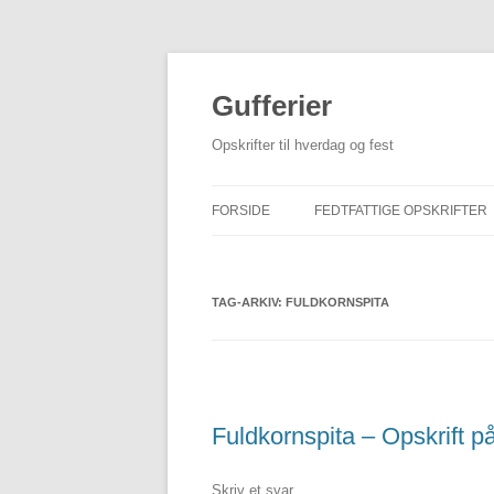
Hop
til
indhold
Gufferier
Opskrifter til hverdag og fest
FORSIDE
FEDTFATTIGE OPSKRIFTER
TAG-ARKIV:
FULDKORNSPITA
Fuldkornspita – Opskrift p
Skriv et svar